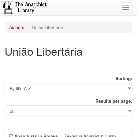
Toggl
navig
Authors
União Libertária
União Libertária
Sorting:
Results per page:
Anarchists in Rojava
— Tekoşîna Anarşîst & União