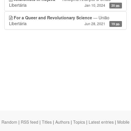
Libertária
Jan 10, 2024
20 pp.
For a Queer and Revolutionary Science
— União
Libertária
Jun 28, 2021
19 pp.
Random
|
RSS feed
|
Titles
|
Authors
|
Topics
|
Latest entries
|
Mobile